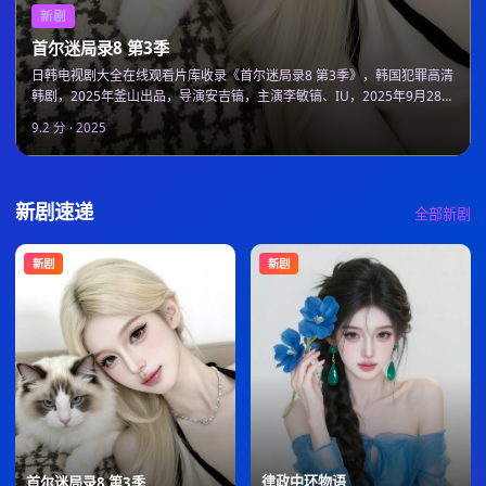
新剧
首尔迷局录8 第3季
日韩电视剧大全在线观看片库收录《首尔迷局录8 第3季》，韩国犯罪高清
韩剧，2025年釜山出品，导演安吉镐，主演李敏镐、IU，2025年9月28日
上线可在线观看。
9.2
分 ·
2025
新剧速递
全部新剧
新剧
新剧
律政中环物语
首尔迷局录8 第3季