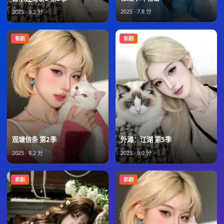
2025
·
7.8
分
2025
·
9.2
分
新剧
新剧
观塘信条 第2季
外滩：江湖 第5季
2025
·
8.2
分
2025
·
9.0
分
新剧
新剧