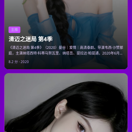
主推
清迈之迷局 第4季
《清迈之迷局 第4季》（2020）曼谷｜爱情｜高清泰剧。导演韦西·沙赞那
庭，主演纳塔西特·科蒂马努瓦里、纳塔吾、提拉达·帕提通，2020年6月
15日播出，日韩电视剧大全在线观看即点即播。
8.2
分 ·
2020