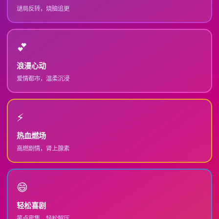
谜局反转，烧脑追更
💕
浪漫心动
爱情都市，温柔沉浸
⚡
热血燃场
高燃剧情，肾上腺素
😄
轻松喜剧
笑点密集，轻松解压