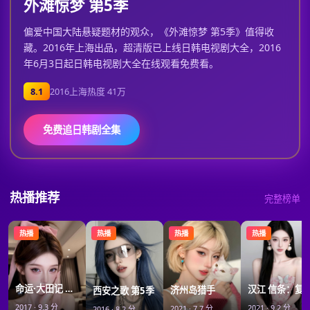
外滩惊梦 第5季
偏爱中国大陆悬疑题材的观众，《外滩惊梦 第5季》值得收
藏。2016年上海出品，超清版已上线日韩电视剧大全，2016
年6月3日起日韩电视剧大全在线观看免费看。
8.1
2016
上海
热度
41万
免费追日韩剧全集
热播推荐
完整榜单
热播
热播
热播
热播
命运·大田记 第4季
汉江 信条：
济州岛猎手
西安之歌 第5季
2017
·
9.3
分
2021
·
9.2
分
2021
·
7.7
分
2016
·
8.2
分