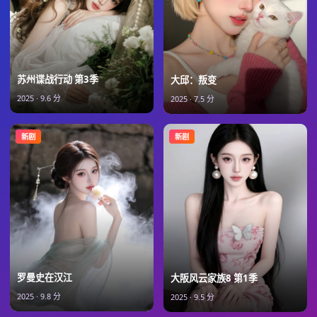
苏州谍战行动 第3季
大邱：叛变
2025
·
9.6
分
2025
·
7.5
分
新剧
新剧
罗曼史在汉江
大阪风云家族8 第1季
2025
·
9.8
分
2025
·
9.5
分